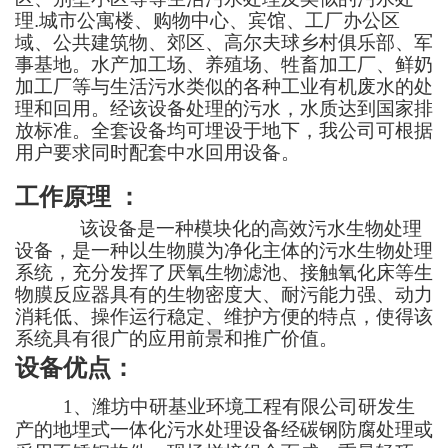
理
.
城市公寓楼、购物中心、宾馆、工厂办公区
域、公共建筑物、郊区、高尔夫球乡村俱乐部、军
事基地
。
水产加工场、养殖场、牲畜加工厂、鲜奶
加工厂等与生活污水类似的各种工业有机废水
的处
理和回用。经该设备处理的污水，水质达到国家排
放标准。
全套设备均可埋设于地下
，
我公司可根据
用户要求同时配套中水回用设备。
工作原理
：
该
设备是一种模块化的高效污水生物处理
设备，是一种以生物膜为净化主体的污水生物处理
系统，充分发挥了厌氧生物滤池、接触氧化床等生
物膜反应器具有的生物密度大、耐污能力强、动力
消耗低、操作运行稳定、维护方便的特点，使得该
系统具有很广的应用前景和推广价值。
设备优点
：
1
、
潍坊中研基业环境工程有限公司
研发生
产的
地埋式一体化
污水处理设备经碳钢防腐处理或