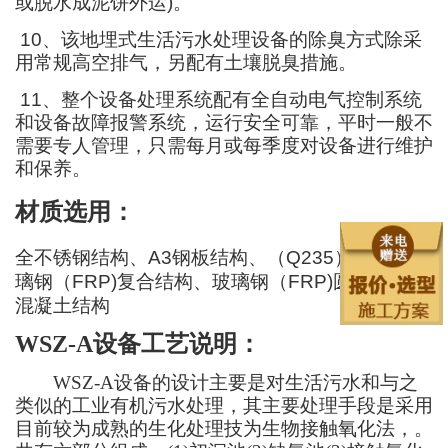
或脱水成泥饼外运
)
。
10
、该地埋式生活污水处理设备的除臭方式除采
用常规高空排气，另配有土壤脱臭措施。
11
、整个设备处理系统配有全自动电气控制系统
和设备故障报警系统，运行安全可靠，平时一般不
需要专人管理，只需
每月或每季度
对设备进行维护
和保养。
材质选用：
全不锈钢结构、
A3
钢板结构、（
Q235
）钢板、玻
璃钢（
FRP)
复合结构、玻璃钢（
FRP)
圆形、钢筋
混凝土结构
WSZ-A设备工艺说明
：
WSZ-A设备的设计主要是对生活污水和与之
类似的工业有机污水处理，其主要处理手段是采用
目前较为成熟的生化处理技
为
生物接触氧化法，。