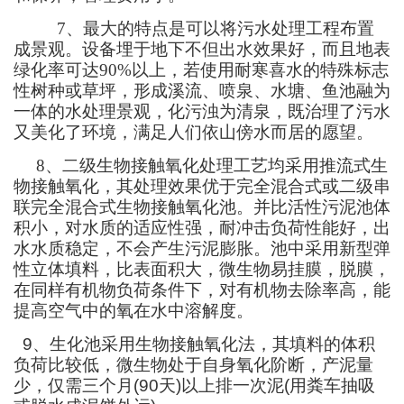
7
、最大的特点是可以将污水处理工程布置
成景观。设备埋于地下不但出水效果好，而且地表
绿化率可达
90%
以上，若使用耐寒喜水的特殊标志
性树种或草坪，形成溪流、喷泉、水塘、鱼池融为
一体的水处理景观，化污浊为清泉，既治理了污水
又美化了环境，满足人们依山傍水而居的愿望。
8
、
二级生物接触氧化处理工艺均采用推流式生
物接触氧化，其处理效果优于完全混合式或二级串
联完全混合式生物接触氧化池。并比活性污泥池体
积小，对水质的适应性强，耐冲击负荷性能好，出
水水质稳定，不会产生污泥膨胀。池中采用新型弹
性立体填料，比表面积大，微生物易挂膜，脱膜，
在同样有机物负荷条件下，对有机物去除率高，能
提高空气中的氧在水中溶解度。
9
、生化池采用生物接触氧化法，其填料的体积
负荷比较低，微生物处于自身氧化阶断，产泥量
少，仅需三个月
(90
天
)
以上排一次泥
(
用粪车抽吸