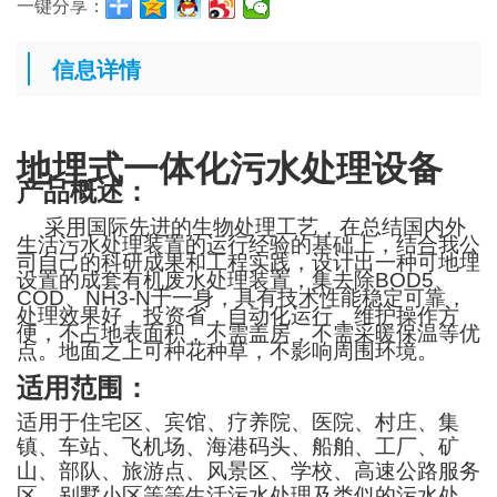
一键分享：
信息详情
地
埋式一体化污水处理设备
产品概述：
采用国际先进的生物处理工艺，在总结国内外
生活污水处理装置的运行经验的基础上，结合我公
司自己的科研成果和工程实践，设计出一种可地埋
设置的成套有机废水处理装置，集去除
BOD5
、
COD
、
NH3-N
于一身，具有技术性能稳定可靠，
处理效果好，投资省，自动化运行，维护操作方
便，不占地表面积，不需盖房，不需采暖保温等优
点。地面之上可种花种草，不影响周围环境。
适用范围：
适用于住宅区、
宾馆、疗养院、医院、村庄、集
镇、车站、飞机场、海港码头、船舶、工厂、矿
山、部队、旅游点、风景区、学校、高速公路服务
区、别墅小区等
等生活污水处理及类似的污水处