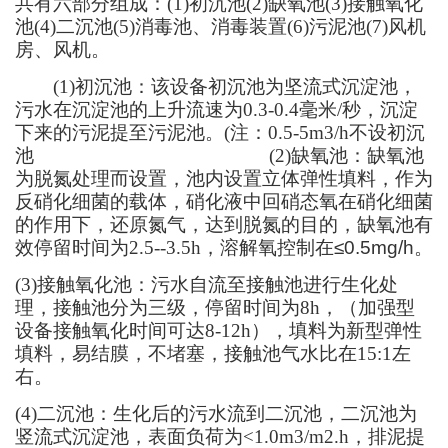
共有六部分组成：(1)初沉池(2)
缺氧池
(3)接触氧化
池(4)二沉池(
5
)消毒池、消毒装置(
6
)污泥池(
7
)风机
房、风机。
(1)初沉池：该设备初沉池为坚流式沉淀池，
污水在沉淀池的上升流速为0.
3
-0.
4
毫米/秒，沉淀
下来的污泥提至污泥池。(注：0.5-5m3/h不设初沉
池
(2)
缺氧池：缺氧池
为脱氮处理而设置，池内设置立体弹性填料，作为
反硝化细菌的载体，硝化液中回硝态氧在硝化细菌
的作用下，还原氮气，达到脱氮的目的，缺氧池有
效停留时间为2.5--3.5h，溶解氧控制在
≤
0.5mg/h
。
(
3
)接触氧化池：
污
水自流至接触池进行生化处
理，接触池分为三级，停留时间为
8h
，
（
加强型
设备接触氧化时间可达
8-12h）
，填料为新
型弹性
填料，易结膜，不堵塞，接触池气水比在1
5
:1左
右。
(4)
二沉池：生化后的污水流到二沉池，二沉池为
竖流式沉淀池，
表面负荷为
<1.0m3/m2.h
，排泥提