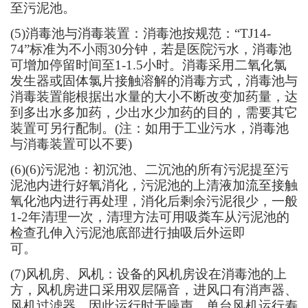
至污泥池。
(5)
消毒池与消毒装置：消毒池按规范：“TJ14-
74”标准为
不小雨
30分钟，若是医院污水，消毒池
可增加停留时间至1-1.5小时。
消毒
采用
二氧化氯
发生器或
固体氯片接触溶解的消毒方式，消毒池与
消毒装置能根据出水量的大小不断改变加药量，达
到多出水多加药，少出水少加药的目的，需要其它
装置可另行配制。(注：如用于工业污水，消毒池
与消毒装置可以不要)
(6)
(
6
)污泥池：初沉池、二沉池的所有污泥提至污
泥池内进行好氧消化，污泥池的上清液加流至接触
氧化池内进行再处理，消化后剩余污泥很少，一般
1-2年清理一次，清理方法可用吸粪车从污泥池的
检查孔伸入污泥池底部进行抽吸后外运即
可。
(
7
)风机房、风机：设备的风机房设在消毒池的上
方，风机房进口采用双层隔音，进风口有消声器、
风机过滤器，因此运行时无噪声。单台风机运行寿