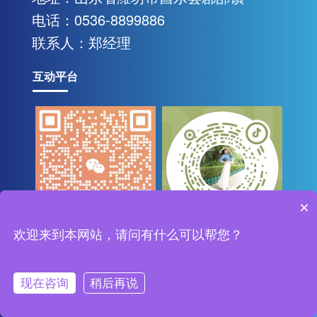
联系我们
电话：0536-8899886
联系人：郑经理
互动平台
×
微信二维码
欢迎来到本网站，请问有什么可以帮您？
扫一扫进入抖音
版权所有：潍坊中研基业环境工程有限公司
现在咨询
稍后再说
鲁ICP备15033940号-2
首页
产品
电话