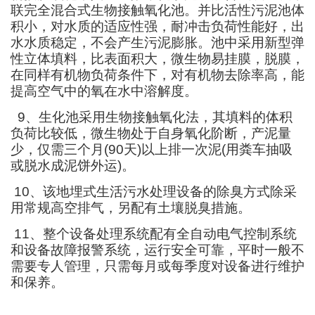
联完全混合式生物接触氧化池。并比活性污泥池体
积小，对水质的适应性强，耐冲击负荷性能好，出
水水质稳定，不会产生污泥膨胀。池中采用新型弹
性立体填料，比表面积大，微生物易挂膜，脱膜，
在同样有机物负荷条件下，对有机物去除率高，能
提高空气中的氧在水中溶解度。
9
、生化池采用生物接触氧化法，其填料的体积
负荷比较低，微生物处于自身氧化阶断，产泥量
少，仅需三个月
(90
天
)
以上排一次泥
(
用粪车抽吸
或脱水成泥饼外运
)
。
10
、该地埋式生活污水处理设备的除臭方式除采
用常规高空排气，另配有土壤脱臭措施。
11
、整个设备处理系统配有全自动电气控制系统
和设备故障报警系统，运行安全可靠，平时一般不
需要专人管理，只需
每月或每季度
对设备进行维护
和保养。