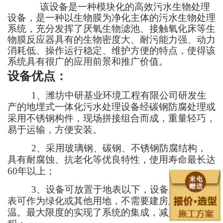
该
设备是一种模块化的高效污水生物处理
设备，是一种以生物膜为净化主体的污水生物处理
系统，充分发挥了厌氧生物滤池、接触氧化床等生
物膜反应器具有的生物密度大、耐污能力强、动力
消耗低、操作运行稳定、维护方便的特点，使得该
系统具有很广的应用前景和推广价值。
设备优点
：
1
、
潍坊中研基业环境工程有限公司
研发生
产的
地埋式一体化
污水处理设备经碳钢防腐处理或
采用不锈钢构件，现场拼接组合而成，重量轻巧，
易于运输，方便安装
。
2
、采用玻璃钢、碳钢、不锈钢防腐结构，
具有耐腐蚀、抗老化等优良特性，使用寿命
最
长达
60
年以上；
3
、
设备可
放置于地表以下，设备上面的地
表可作为绿化或其他用地，不需要建房及采暖、保
温。最大限度的实现了系统的集成，减少占地面