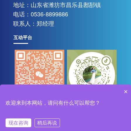
地址：山东省潍坊市昌乐县鄌郚镇
联系我们
电话：0536-8899886
联系人：郑经理
互动平台
×
微信二维码
欢迎来到本网站，请问有什么可以帮您？
扫一扫进入抖音
版权所有：潍坊中研基业环境工程有限公司
现在咨询
稍后再说